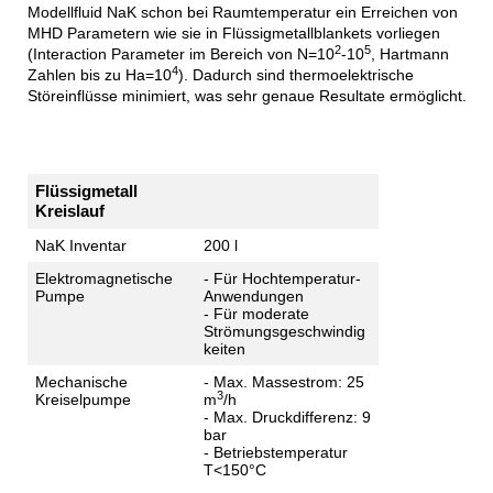
Modellfluid NaK schon bei Raumtemperatur ein Erreichen von
MHD Parametern wie sie in Flüssigmetallblankets vorliegen
2
5
(Interaction Parameter im Bereich von N=10
-10
, Hartmann
4
Zahlen bis zu Ha=10
). Dadurch sind thermoelektrische
Störeinflüsse minimiert, was sehr genaue Resultate ermöglicht.
Flüssigmetall
Kreislauf
NaK Inventar
200 l
Elektromagnetische
- Für Hochtemperatur-
Pumpe
Anwendungen
- Für moderate
Strömungsgeschwindig
keiten
Mechanische
- Max. Massestrom: 25
3
Kreiselpumpe
m
/h
- Max. Druckdifferenz: 9
bar
- Betriebstemperatur
T<150°C