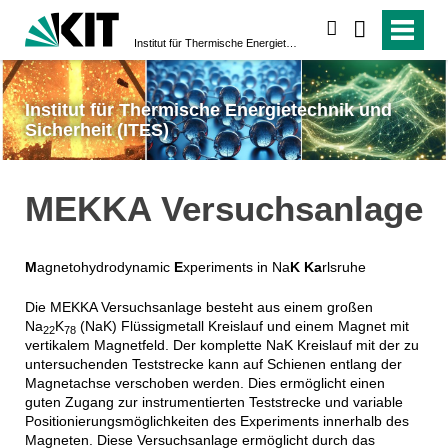
suchen
Institut für Thermische Energietechnik und Sicherheit (ITES)
Institut für Thermische Energietechnik und
Sicherheit (ITES)
MEKKA Versuchsanlage
M
agnetohydrodynamic
E
xperiments in Na
K Ka
rlsruhe
Die MEKKA Versuchsanlage besteht aus einem großen
Na
K
(NaK) Flüssigmetall Kreislauf und einem Magnet mit
22
78
vertikalem Magnetfeld. Der komplette NaK Kreislauf mit der zu
untersuchenden Teststrecke kann auf Schienen entlang der
Magnetachse verschoben werden. Dies ermöglicht einen
guten Zugang zur instrumentierten Teststrecke und variable
Positionierungsmöglichkeiten des Experiments innerhalb des
Magneten. Diese Versuchsanlage ermöglicht durch das