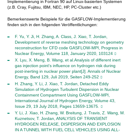
Implementierung in Fortran 90 auf Linux-basierten Systemen
(z.B. Cray, Fujitsu, IBM, NEC, HP, PC-Cluster etc.)
Bemerkenswerte Beispiele für die GASFLOW-Implementierung
finden sich in den folgenden Veröffentlichungen:
F. Yu, Y. Ji, H. Zhang, A. Class, J. Xiao, T. Jordan,
Development of reverse meshing technology on geometry
reconstruction for CFD code GASFLOW-MPI, Progress in
Nuclear Energy, Volume 118, January 2020, 103124
X. Lyu, X. Meng, B. Wang, et al.Analysis of different inert
gas injection point's influence on hydrogen risk during
post-inerting in nuclear power plant[J]. Annals of Nuclear
Energy, Band 129, Juli 2019, Seiten 249-252
H. Zhang, Y. Li, J. Xiao, T. Jordan, Detached Eddy
Simulation of Hydrogen Turbulent Dispersion in Nuclear
Containment Compartment Using GASFLOW-MPI,
International Journal of Hydrogen Energy, Volume 43,
Issue 29, 19 July 2018, Pages 13659-13675.
Y. Li, J. Xiao, H. Zhang, W. Breitung, J. Travis, Z. Wang, M.
Kuznetsov, T. Jordan, ANALYSIS OF TRANSIENT
HYDROGEN RELEASE, DISPERSION AND EXPLOSION
IN A TUNNEL WITH FUEL CELL VEHICLES USING ALL-